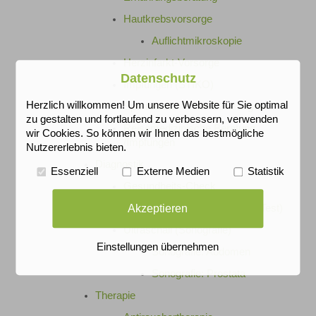
Hautkrebsvorsorge
Auflichtmikroskopie
Herzinfarkt-Vorsorge
Datenschutz
Impfungen (STIKO)
Herzlich willkommen! Um unsere Website für Sie optimal
Sportmedizinische Beratungen
zu gestalten und fortlaufend zu verbessern, verwenden
Reisemedizinische Beratung
wir Cookies. So können wir Ihnen das bestmögliche
/Impfungen
Nutzererlebnis bieten.
Diagnostik
Essenziell
Externe Medien
Statistik
Gesundheits-Check
Akzeptieren
Prostatakrebsvorsorge (PSA-Test)
Ultraschall (Sonografie)
Einstellungen übernehmen
Sonografie: Abdomen
Sonografie: Prostata
Therapie