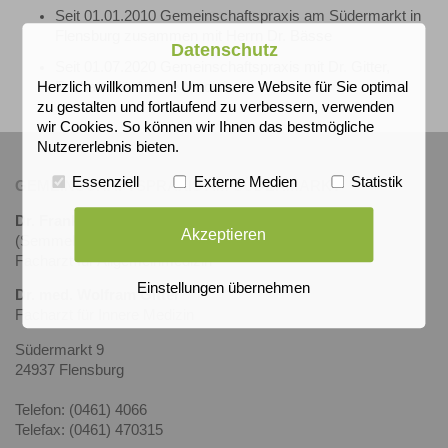
Seit 01.01.2010 Gemeinschaftspraxis am Südermarkt in
Flensburg zusammen mit Herrn Dr. Bässe
Datenschutz
Seit 01.07.2020 Gemeinschaftspraxis mit Dr. Gitter,
Facharzt für Innere Medizin
Herzlich willkommen! Um unsere Website für Sie optimal
zu gestalten und fortlaufend zu verbessern, verwenden
wir Cookies. So können wir Ihnen das bestmögliche
Nutzererlebnis bieten.
Essenziell
Externe Medien
Statistik
GEMEINSCHAFTSPRAXIS AM SÜDERMARKT
Dr. Frank-Eberhard Aust
Akzeptieren
(Semmelweis Univ. Budapest)
Facharzt für Allgemeinmedizin
Einstellungen übernehmen
Dr. med. Wolfram Gitter
Facharzt für Innere Medizin
Südermarkt 9
24937 Flensburg
Telefon: (0461) 4066
Telefax: (0461) 470315