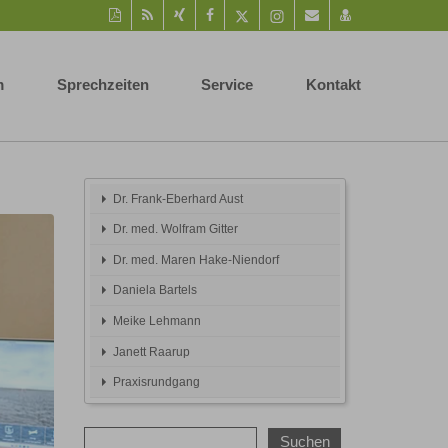
Diese
RSS-
Auf
Auf
Auf
Instagram-
Per
vCard
Seite
Feed
Xing
Facebook
Twitter
Seite
Mail
speichern
als
mitteilen
teilen
teilen
aufrufen
empfehlen
PDF
m
Sprechzeiten
Service
Kontakt
drucken
Dr. Frank-Eberhard Aust
Dr. med. Wolfram Gitter
Dr. med. Maren Hake-Niendorf
Daniela Bartels
Meike Lehmann
Janett Raarup
Praxisrundgang