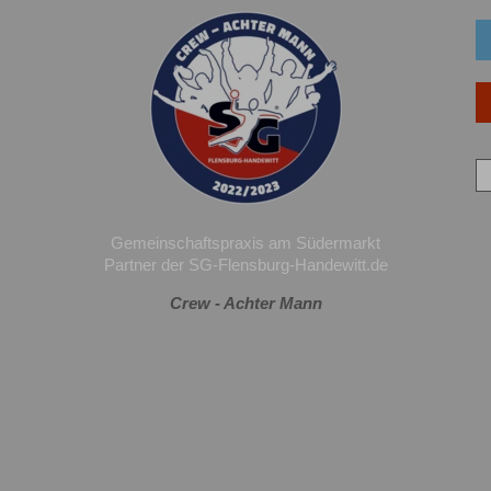
Gemeinschaftspraxis am Südermarkt
Partner der SG-Flensburg-Handewitt.de
Crew - Achter Mann