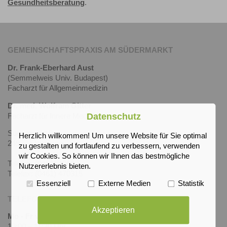
Gesundheitsberatung
.
GEMEINSCHAFTSPRAXIS AM SÜDERMARKT
Dr. Frank-Eberhard Aust
(Semmelweis Univ. Budapest)
Facharzt für Allgemeinmedizin
Dr. med. Wolfram Gitter
Datenschutz
Facharzt für Innere Medizin
Südermarkt 9
Herzlich willkommen! Um unsere Website für Sie optimal
24937 Flensburg
zu gestalten und fortlaufend zu verbessern, verwenden
wir Cookies. So können wir Ihnen das bestmögliche
Telefon: (0461) 4066
Nutzererlebnis bieten.
Telefax: (0461) 470315
Essenziell
Externe Medien
Statistik
TELEFONISCHE ERREICHBARKEIT
Akzeptieren
Mo - Fr vormittags:
10:00 – 11:30 Uhr