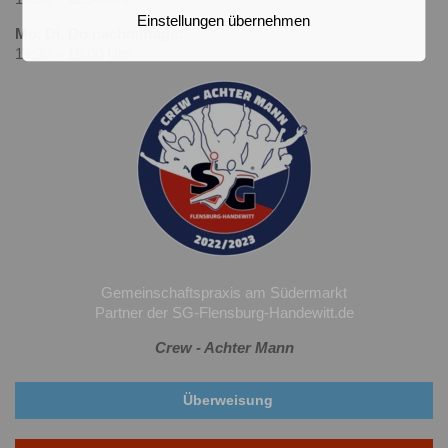
Einstellungen übernehmen
Mo, Di, Do nachmittags:
14:30 – 16:00 Uhr
Gemeinschaftspraxis am Südermarkt
Partner der SG-Flensburg-Handewitt.de
Crew - Achter Mann
Überweisung