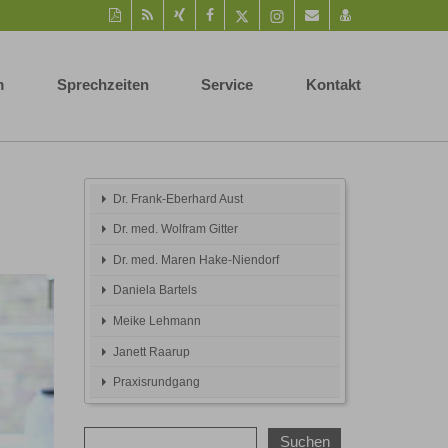
Diese
RSS-
Auf
Auf
Auf
Instagram-
Per
vCard
Seite
Feed
Xing
Facebook
Twitter
Seite
Mail
speichern
als
mitteilen
teilen
teilen
aufrufen
empfehlen
PDF
m
Sprechzeiten
Service
Kontakt
drucken
Dr. Frank-Eberhard Aust
Dr. med. Wolfram Gitter
Dr. med. Maren Hake-Niendorf
Daniela Bartels
Meike Lehmann
Janett Raarup
Praxisrundgang