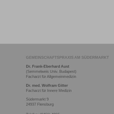
GEMEINSCHAFTSPRAXIS AM SÜDERMARKT
Dr. Frank-Eberhard Aust
(Semmelweis Univ. Budapest)
Facharzt für Allgemeinmedizin
Dr. med. Wolfram Gitter
Facharzt für Innere Medizin
Südermarkt 9
24937 Flensburg